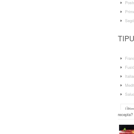
Post
Prime
Segó
TIP
Fran
Fusi
Itali
Medit
Salu
Últi
recepta?