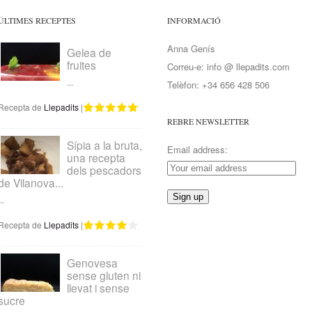
ÚLTIMES RECEPTES
INFORMACIÓ
Anna Genís
Gelea de
fruites
Correu-e: info @ llepadits.com
...
Telèfon: +34 656 428 506
Recepta de
Llepadits
|
REBRE NEWSLETTER
Sípia a la bruta,
Email address:
una recepta
dels pescadors
de Vilanova...
..
Recepta de
Llepadits
|
Genovesa
sense gluten ni
llevat i sense
sucre