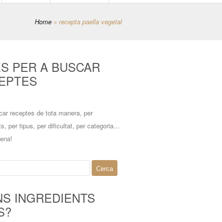
Home
»
recepta paella vegetal
ES PER A BUSCAR
EPTES
car receptes de tota manera, per
ts, per tipus, per dificultat, per categoria…
mena!
NS INGREDIENTS
S?