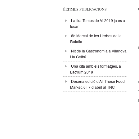
ÚLTIMES PUBLICACIONS
La fira Temps de Vi 2019 ja es a
tocar
6è Mercat de les Herbes de la
Ratafia
Nit de la Gastronomia a Vilanova
i la Geltrú
Una cita amb els formatges, a
Lactium 2019
Desena edició d’All Those Food
Market, 6 i 7 d’abril al TNC
.