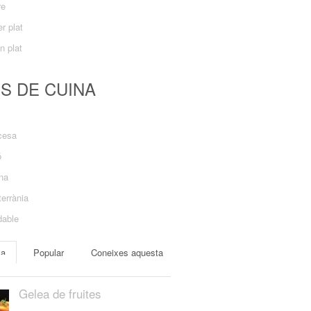
re
r plat
n plat
US DE CUINA
cesa
ó
ana
errània
dable
ma
Popular
Coneixes aquesta
Gelea de fruites