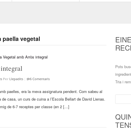
EIN
a paella vegetal
REC
integral
Pots bus
ingredien
es
Per
Llepadits
|
6 Comentaris
Tria i re
amb paelles, era la meva assignatura pendent. Com sabeu al
Cerca:
a de casa, un curs de cuina a l’Escola Bellart de David Lienas.
mig de 6-7 receptes per classe (en 2 […]
QUI
TEN