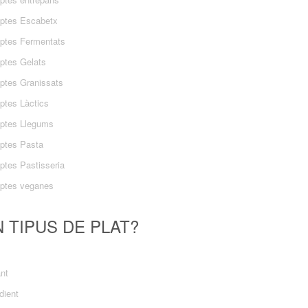
ptes Escabetx
ptes Fermentats
ptes Gelats
ptes Granissats
ptes Làctics
ptes Llegums
ptes Pasta
ptes Pastisseria
ptes veganes
 TIPUS DE PLAT?
ant
dient