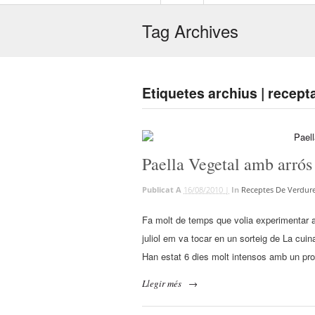
Tag Archives
Etiquetes archius | recept
Paella Vegetal amb arrós 
Publicat A
16/08/2010 |
In
Receptes De Verdur
Fa molt de temps que volia experimentar 
juliol em va tocar en un sorteig de La cuin
Han estat 6 dies molt intensos amb un pro
Llegir més
→