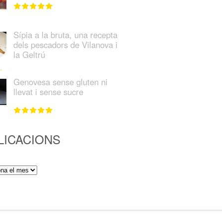
Sípia a la bruta, una recepta
dels pescadors de Vilanova i
la Geltrú
Genovesa sense gluten ni
llevat i sense sucre
LICACIONS
ions