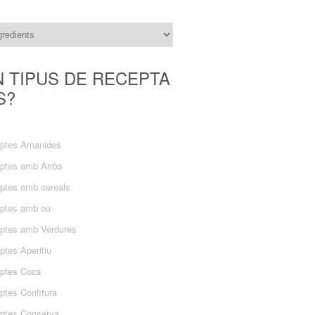
N TIPUS DE RECEPTA
S?
ptes Amanides
ptes amb Arròs
ptes amb cereals
ptes amb ou
ptes amb Verdures
ptes Aperitiu
ptes Cocs
ptes Confitura
ptes Conserva