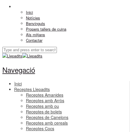
Inici
Notícies
Benvinguts
Propers tallers de cuina
Als mitjans
Contactar
Navegació
Inici
Receptes Llepadits
Receptes Amanides
Receptes amb Arròs
Receptes amb ou
Receptes de bolets
Receptes de Canelons
Receptes amb cereals
Receptes Cocs