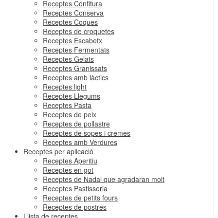
Receptes Confitura
Receptes Conserva
Receptes Coques
Receptes de croquetes
Receptes Escabetx
Receptes Fermentats
Receptes Gelats
Receptes Granissats
Receptes amb làctics
Receptes light
Receptes Llegums
Receptes Pasta
Receptes de peix
Receptes de pollastre
Receptes de sopes i cremes
Receptes amb Verdures
Receptes per aplicació
Receptes Aperitiu
Receptes en got
Receptes de Nadal que agradaran molt
Receptes Pastisseria
Receptes de petits fours
Receptes de postres
Llista de receptes