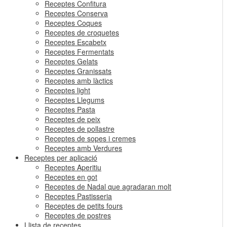
Receptes Confitura
Receptes Conserva
Receptes Coques
Receptes de croquetes
Receptes Escabetx
Receptes Fermentats
Receptes Gelats
Receptes Granissats
Receptes amb làctics
Receptes light
Receptes Llegums
Receptes Pasta
Receptes de peix
Receptes de pollastre
Receptes de sopes i cremes
Receptes amb Verdures
Receptes per aplicació
Receptes Aperitiu
Receptes en got
Receptes de Nadal que agradaran molt
Receptes Pastisseria
Receptes de petits fours
Receptes de postres
Llista de receptes