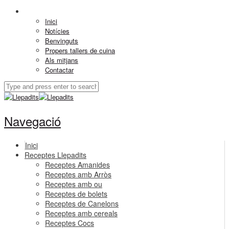
Inici
Notícies
Benvinguts
Propers tallers de cuina
Als mitjans
Contactar
Navegació
Inici
Receptes Llepadits
Receptes Amanides
Receptes amb Arròs
Receptes amb ou
Receptes de bolets
Receptes de Canelons
Receptes amb cereals
Receptes Cocs