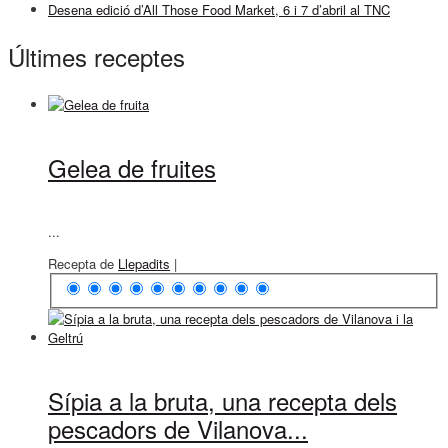
Desena edició d’All Those Food Market, 6 i 7 d’abril al TNC
Últimes receptes
Gelea de fruites
...
Recepta de
Llepadits
|
Sípia a la bruta, una recepta dels
pescadors de Vilanova...