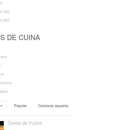
re
r plat
n plat
US DE CUINA
cesa
ó
ana
errània
dable
ma
Popular
Coneixes aquesta
Gelea de fruites