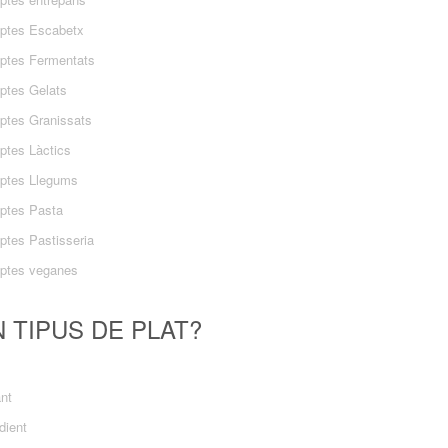
ptes Escabetx
ptes Fermentats
ptes Gelats
ptes Granissats
ptes Làctics
ptes Llegums
ptes Pasta
ptes Pastisseria
ptes veganes
 TIPUS DE PLAT?
ant
dient