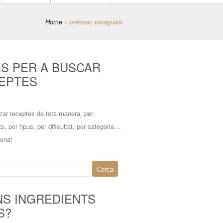
Home
»
préssec paraguaià
ES PER A BUSCAR
EPTES
car receptes de tota manera, per
ts, per tipus, per dificultat, per categoria…
mena!
NS INGREDIENTS
S?