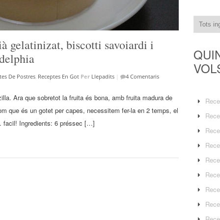
 gelatinizat, biscotti savoiardi i
QUI
delphia
VOL
tes De Postres
,
Receptes En Got
Per
Llepadits
|
4 Comentaris
zilla. Ara que sobretot la fruita és bona, amb fruita madura de
Rece
Com que és un gotet per capes, necessitem fer-la en 2 temps, el
Rece
 facil! Ingredients: 6 préssec […]
Rece
Rece
Rece
Rece
Rece
Rece
Rece