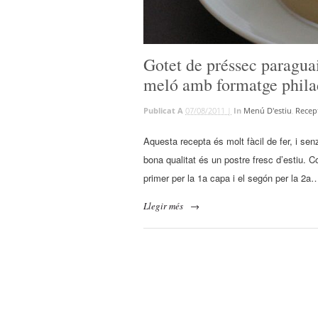
Gotet de préssec paraguaià
meló amb formatge phila
Publicat A
07/08/2011 |
In
Menú D'estiu
,
Recep
Aquesta recepta és molt fàcil de fer, i sen
bona qualitat és un postre fresc d’estiu. 
primer per la 1a capa i el segón per la 2a…
Llegir més
→