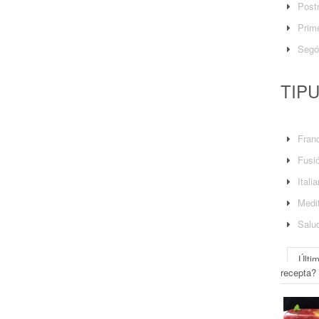
Post
Prime
Segó
TIP
Fran
Fusi
Itali
Medit
Salu
Últi
recepta?