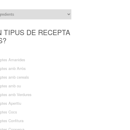
N TIPUS DE RECEPTA
S?
ptes Amanides
ptes amb Arròs
ptes amb cereals
ptes amb ou
ptes amb Verdures
ptes Aperitiu
ptes Cocs
ptes Confitura
ptes Conserva