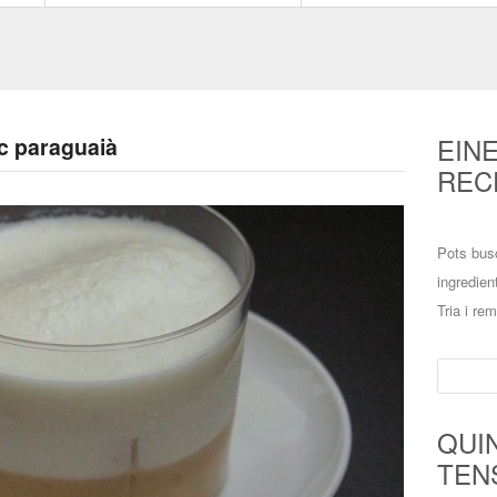
EIN
ec paraguaià
REC
Pots bus
ingredien
Tria i re
Cerca:
QUI
TEN