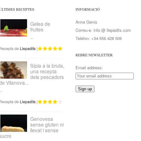
ÚLTIMES RECEPTES
INFORMACIÓ
Anna Genís
Gelea de
fruites
Correu-e: info @ llepadits.com
...
Telèfon: +34 656 428 506
Recepta de
Llepadits
|
REBRE NEWSLETTER
Sípia a la bruta,
Email address:
una recepta
dels pescadors
de Vilanova...
..
Recepta de
Llepadits
|
Genovesa
sense gluten ni
llevat i sense
sucre