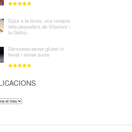
Sípia a la bruta, una recepta
dels pescadors de Vilanova i
la Geltrú
Genovesa sense gluten ni
llevat i sense sucre
LICACIONS
ions