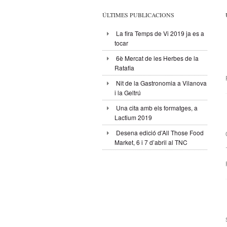
ÚLTIMES PUBLICACIONS
La fira Temps de Vi 2019 ja es a
tocar
6è Mercat de les Herbes de la
Ratafia
Nit de la Gastronomia a Vilanova
i la Geltrú
Una cita amb els formatges, a
Lactium 2019
Desena edició d’All Those Food
Market, 6 i 7 d’abril al TNC
.