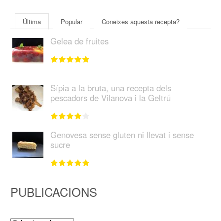
Última
Popular
Coneixes aquesta recepta?
Gelea de fruites
Sípia a la bruta, una recepta dels
pescadors de Vilanova i la Geltrú
Genovesa sense gluten ni llevat i sense
sucre
PUBLICACIONS