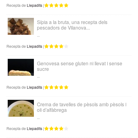
Recepta de
Llepadits
|
Sípia a la bruta, una recepta dels
pescadors de Vilanova...
...
Recepta de
Llepadits
|
Genovesa sense gluten ni llevat i sense
sucre
...
Recepta de
Llepadits
|
Crema de tavelles de pèsols amb pèsols i
oli d’alfàbrega
...
Recepta de
Llepadits
|