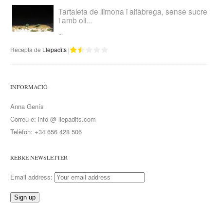
Tartaleta de llimona i alfàbrega, sense sucre
i amb oli...
...
Recepta de
Llepadits
|
INFORMACIÓ
Anna Genís
Correu-e: info @ llepadits.com
Telèfon: +34 656 428 506
REBRE NEWSLETTER
Email address: