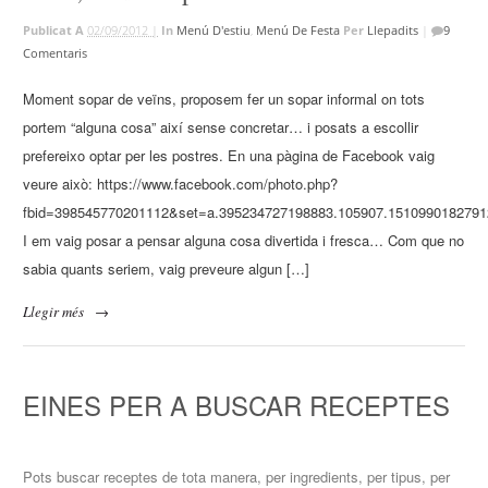
Publicat A
02/09/2012 |
In
Menú D'estiu
,
Menú De Festa
Per
Llepadits
|
9
Comentaris
Moment sopar de veïns, proposem fer un sopar informal on tots
portem “alguna cosa” així sense concretar… i posats a escollir
prefereixo optar per les postres. En una pàgina de Facebook vaig
veure això: https://www.facebook.com/photo.php?
fbid=398545770201112&set=a.395234727198883.105907.1510990182791
I em vaig posar a pensar alguna cosa divertida i fresca… Com que no
sabia quants seriem, vaig preveure algun […]
Llegir més
→
EINES PER A BUSCAR RECEPTES
Pots buscar receptes de tota manera, per ingredients, per tipus, per