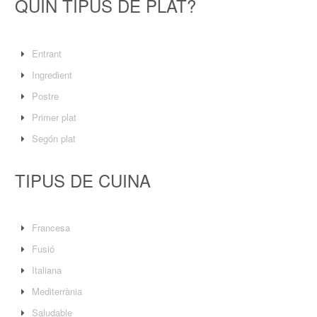
QUIN TIPUS DE PLAT?
Entrant
Ingredient
Postre
Primer plat
Segón plat
TIPUS DE CUINA
Francesa
Fusió
Italiana
Mediterrània
Saludable