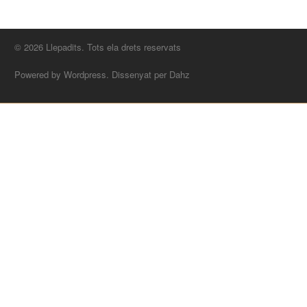
© 2026 Llepadits. Tots ela drets reservats
Powered by Wordpress. Dissenyat per Dahz