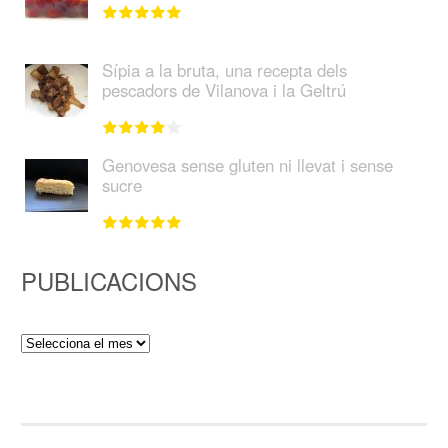
Sípia a la bruta, una recepta dels
pescadors de Vilanova i la Geltrú
Genovesa sense gluten ni llevat i sense
sucre
PUBLICACIONS
Publicacions