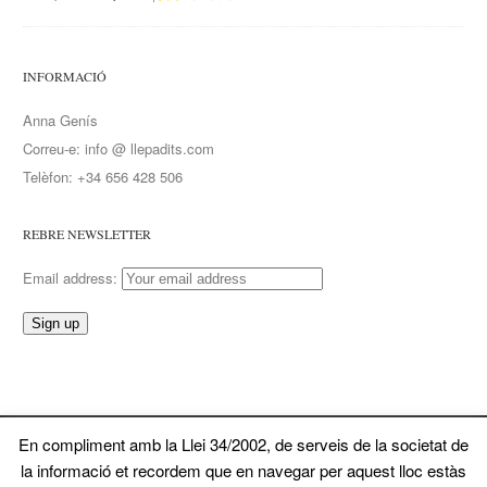
INFORMACIÓ
Anna Genís
Correu-e: info @ llepadits.com
Telèfon: +34 656 428 506
REBRE NEWSLETTER
Email address:
En compliment amb la Llei 34/2002, de serveis de la societat de
© 2026 Llepadits. Tots ela drets reservats
la informació et recordem que en navegar per aquest lloc estàs