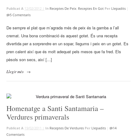
Publicat A
12/02/2012 |
In
Receptes De Peix
,
Receptes En Got
Per
Llepadits
|
5 Comentaris
De sempre el plat que m’agrada més de peix és la gamba a l’all
cremat. Una bona combinació és aquest gotet. És una recepta
divertida per a sorprendre en un sopar, llegums i peix en un gotet. Es
pren calent així que és molt adequat pels mesos que fa fred. Els
pèsols son secs, així […]
Llegir més
→
Homenatge a Santi Santamaria –
Verdures primaverals
Publicat A
19/02/2011 |
In
Receptes De Verdures
Per
Llepadits
|
14
Comentaris