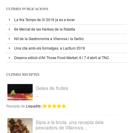
ÚLTIMES PUBLICACIONS
La fira Temps de Vi 2019 ja es a tocar
6è Mercat de les Herbes de la Ratafia
Nit de la Gastronomia a Vilanova i la Geltrú
Una cita amb els formatges, a Lactium 2019
Desena edició d’All Those Food Market, 6 i 7 d’abril al TNC
ÚLTIMES RECEPTES
Gelea de fruites
...
Recepta de
Llepadits
|
Sípia a la bruta, una recepta dels
pescadors de Vilanova...