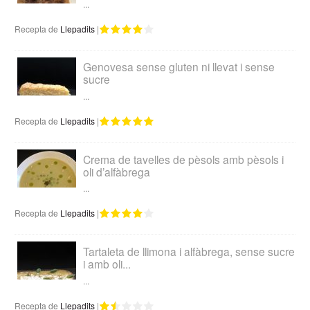
...
Recepta de
Llepadits
|
Genovesa sense gluten ni llevat i sense
sucre
...
Recepta de
Llepadits
|
Crema de tavelles de pèsols amb pèsols i
oli d’alfàbrega
...
Recepta de
Llepadits
|
Tartaleta de llimona i alfàbrega, sense sucre
i amb oli...
...
Recepta de
Llepadits
|