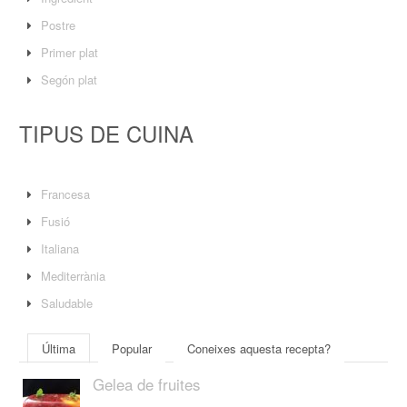
Postre
Primer plat
Segón plat
TIPUS DE CUINA
Francesa
Fusió
Italiana
Mediterrània
Saludable
Última
Popular
Coneixes aquesta recepta?
Gelea de fruites