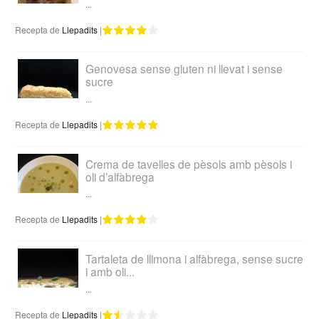
...
Recepta de
Llepadits
|
Genovesa sense gluten ni llevat i sense
sucre
...
Recepta de
Llepadits
|
Crema de tavelles de pèsols amb pèsols i
oli d’alfàbrega
...
Recepta de
Llepadits
|
Tartaleta de llimona i alfàbrega, sense sucre
i amb oli...
...
Recepta de
Llepadits
|