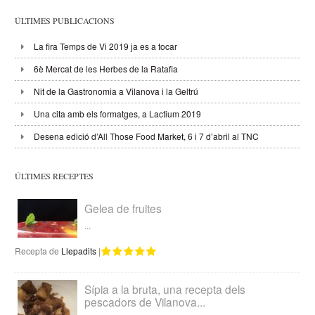
ÚLTIMES PUBLICACIONS
La fira Temps de Vi 2019 ja es a tocar
6è Mercat de les Herbes de la Ratafia
Nit de la Gastronomia a Vilanova i la Geltrú
Una cita amb els formatges, a Lactium 2019
Desena edició d’All Those Food Market, 6 i 7 d’abril al TNC
ÚLTIMES RECEPTES
Gelea de fruites
...
Recepta de
Llepadits
|
Sípia a la bruta, una recepta dels
pescadors de Vilanova...