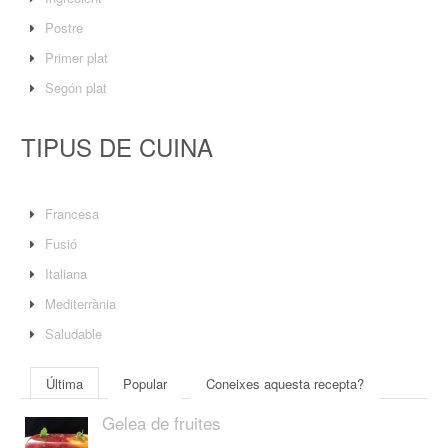
Postre
Primer plat
Segón plat
TIPUS DE CUINA
Francesa
Fusió
Italiana
Mediterrània
Saludable
Última
Popular
Coneixes aquesta recepta?
Gelea de fruites