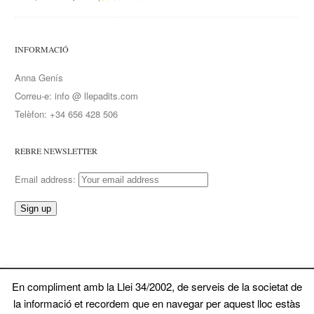
INFORMACIÓ
Anna Genís
Correu-e: info @ llepadits.com
Telèfon: +34 656 428 506
REBRE NEWSLETTER
Email address:
En compliment amb la Llei 34/2002, de serveis de la societat de
© 2026 Llepadits. Tots ela drets reservats
la informació et recordem que en navegar per aquest lloc estàs