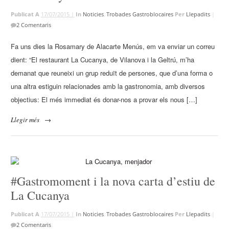
Publicat A
17/07/2015 |
In
Noticies
,
Trobades Gastroblocaires
Per
Llepadits
|
2 Comentaris
Fa uns dies la Rosamary de Alacarte Menús, em va enviar un correu
dient: “El restaurant La Cucanya, de Vilanova i la Geltrú, m’ha
demanat que reuneixi un grup reduït de persones, que d’una forma o
una altra estiguin relacionades amb la gastronomia, amb diversos
objectius: El més immediat és donar-nos a provar els nous […]
Llegir més
→
#Gastromoment i la nova carta d’estiu de
La Cucanya
Publicat A
17/07/2015 |
In
Noticies
,
Trobades Gastroblocaires
Per
Llepadits
|
2 Comentaris