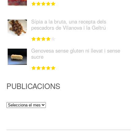
Sípia a la bruta, una recepta dels
pescadors de Vilanova i la Geltrú
Genovesa sense gluten ni llevat i sense
sucre
PUBLICACIONS
Publicacions