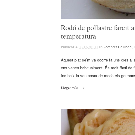
Rodó de pollastre farcit a
temperatura
Publicat A
05/12/2010 |
In
Receptes De Nadal
,
Aquest plat se’m va ocorre fa uns dies al a
ens venen habitualment. És molt fàcil de fe
foc baix la van posar de moda els german
Llegir més
→