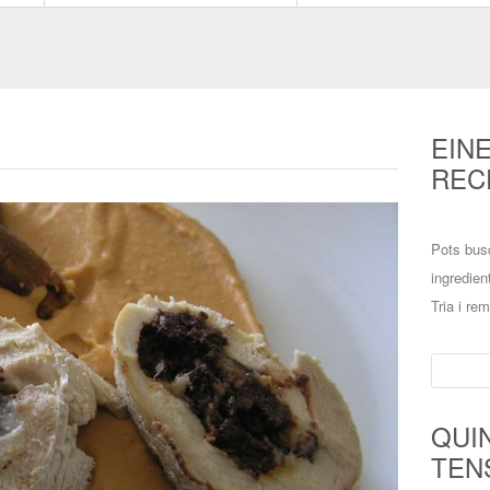
EIN
REC
Pots bus
ingredien
Tria i re
Cerca:
QUI
TEN