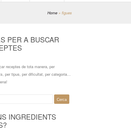
Home
»
figues
ES PER A BUSCAR
EPTES
car receptes de tota manera, per
ts, per tipus, per dificultat, per categoria…
mena!
NS INGREDIENTS
S?