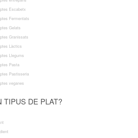
ptes Escabetx
ptes Fermentats
ptes Gelats
ptes Granissats
ptes Làctics
ptes Llegums
ptes Pasta
ptes Pastisseria
ptes veganes
 TIPUS DE PLAT?
ant
dient