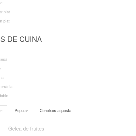
re
r plat
n plat
US DE CUINA
cesa
ó
ana
errània
dable
ma
Popular
Coneixes aquesta
Gelea de fruites