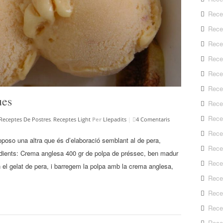
Rece
Rece
Rece
Recep
Rece
Rece
ues
Rece
Recep
Receptes De Postres
,
Receptes Light
Per
Llepadits
|
4 Comentaris
Rece
oposo una altra que és d’elaboració semblant al de pera,
Rece
redients: Crema anglesa 400 gr de polpa de préssec, ben madur
Rece
 el gelat de pera, i barregem la polpa amb la crema anglesa,
Rece
Rece
Rece
Rece