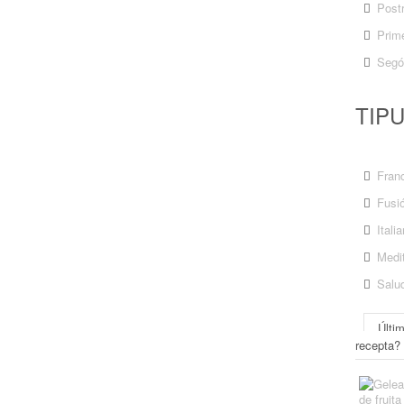
Post
Prime
Segó
TIP
Fran
Fusi
Itali
Medit
Salu
Últi
recepta?