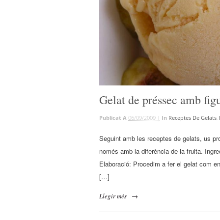
Gelat de préssec amb fig
Publicat A
06/09/2009 |
In
Receptes De Gelats
,
Seguint amb les receptes de gelats, us pr
només amb la diferència de la fruita. Ing
Elaboració: Procedim a fer el gelat com en
[…]
Llegir més
→