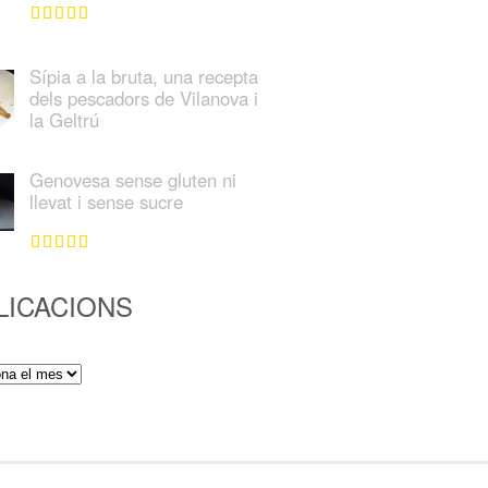
Sípia a la bruta, una recepta
dels pescadors de Vilanova i
la Geltrú
Genovesa sense gluten ni
llevat i sense sucre
LICACIONS
ions