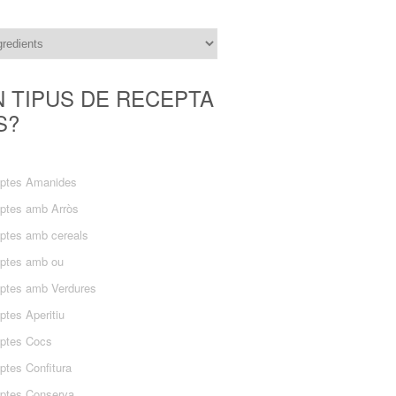
N TIPUS DE RECEPTA
S?
ptes Amanides
ptes amb Arròs
ptes amb cereals
ptes amb ou
ptes amb Verdures
ptes Aperitiu
ptes Cocs
ptes Confitura
ptes Conserva