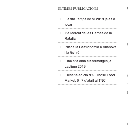
ÚLTIMES PUBLICACIONS
La fira Temps de Vi 2019 ja es a
tocar
6è Mercat de les Herbes de la
Ratafia
Nit de la Gastronomia a Vilanova
i la Geltrú
Una cita amb els formatges, a
Lactium 2019
Desena edició d’All Those Food
Market, 6 i 7 d’abril al TNC
.