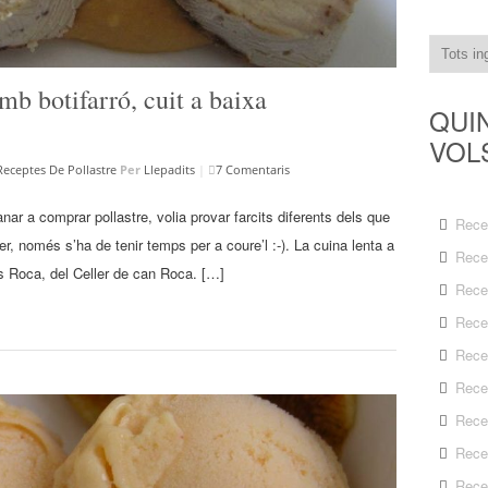
mb botifarró, cuit a baixa
QUI
VOL
Receptes De Pollastre
Per
Llepadits
|
7 Comentaris
nar a comprar pollastre, volia provar farcits diferents dels que
Rece
r, només s’ha de tenir temps per a coure’l :-). La cuina lenta a
Rece
s Roca, del Celler de can Roca. […]
Rece
Rece
Rece
Rece
Rece
Rece
Rece