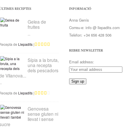
ÚLTIMES RECEPTES
INFORMACIÓ
Anna Genís
Gelea de
fruites
Correu-e: info @ llepadits.com
...
Telèfon: +34 656 428 506
Recepta de
Llepadits
|
REBRE NEWSLETTER
Sípia a la bruta,
Email address:
una recepta
dels pescadors
de Vilanova...
..
Recepta de
Llepadits
|
Genovesa
sense gluten ni
llevat i sense
sucre