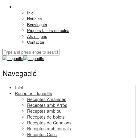
Inici
Notícies
Benvinguts
Propers tallers de cuina
Als mitjans
Contactar
Navegació
Inici
Receptes Llepadits
Receptes Amanides
Receptes amb Arròs
Receptes amb ou
Receptes de bolets
Receptes de Canelons
Receptes amb cereals
Receptes Cocs