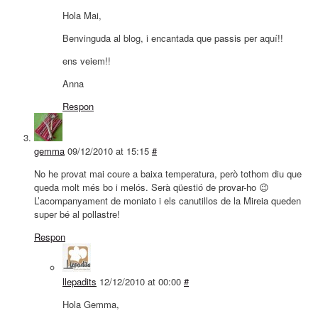
Hola Mai,
Benvinguda al blog, i encantada que passis per aquí!!
ens veiem!!
Anna
Respon
gemma
09/12/2010 at 15:15
#
No he provat mai coure a baixa temperatura, però tothom diu que
queda molt més bo i melós. Serà qüestió de provar-ho 😉
L’acompanyament de moniato i els canutillos de la Mireia queden
super bé al pollastre!
Respon
llepadits
12/12/2010 at 00:00
#
Hola Gemma,