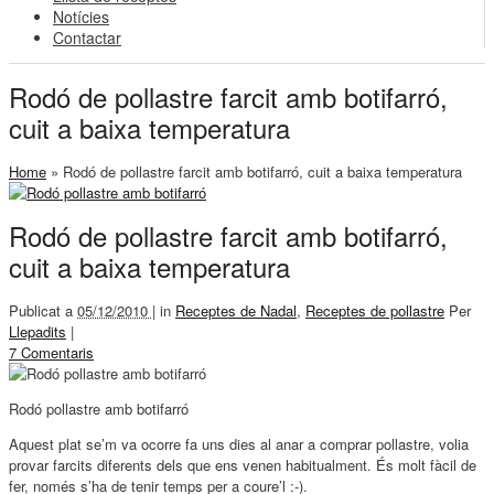
Notícies
Contactar
Rodó de pollastre farcit amb botifarró,
cuit a baixa temperatura
Home
»
Rodó de pollastre farcit amb botifarró, cuit a baixa temperatura
Rodó de pollastre farcit amb botifarró,
cuit a baixa temperatura
Publicat a
05/12/2010 |
in
Receptes de Nadal
,
Receptes de pollastre
Per
Llepadits
|
7 Comentaris
Rodó pollastre amb botifarró
Aquest plat se’m va ocorre fa uns dies al anar a comprar pollastre, volia
provar farcits diferents dels que ens venen habitualment. És molt fàcil de
fer, només s’ha de tenir temps per a coure’l :-).