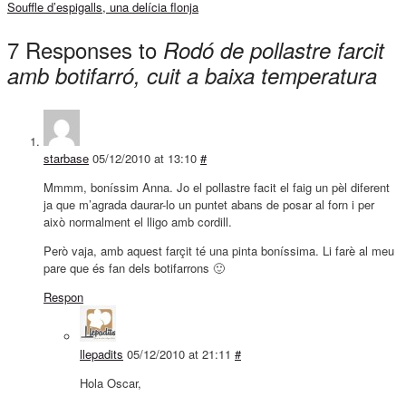
Souffle d’espigalls, una delícia flonja
7 Responses to
Rodó de pollastre farcit
amb botifarró, cuit a baixa temperatura
starbase
05/12/2010 at 13:10
#
Mmmm, boníssim Anna. Jo el pollastre facit el faig un pèl diferent
ja que m’agrada daurar-lo un puntet abans de posar al forn i per
això normalment el lligo amb cordill.
Però vaja, amb aquest farçit té una pinta boníssima. Li farè al meu
pare que és fan dels botifarrons 🙂
Respon
llepadits
05/12/2010 at 21:11
#
Hola Oscar,