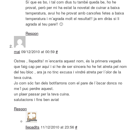
Sí que es bo, i tal com dius tu també queda be, ho he
provat, però per mi ha estat la novetat de cuinar a baixa
temperatura, avui ho he provat amb carxofes fetes a baixa
temperatura i m’agrada molt el resultat!! ja em diràs si li
agrada al teu pare!! 🙂
Respon
mai
09/12/2010 at 00:59
#
Ostres , llepadits! m´encanta aquest nom, és la primera vegada
que faig cap per aquí i si he de ser sincera ho he fet atreta pel nom
del teu bloc , ara ja no tinc excusa i vindré atreta per l´olor de la
teva cuina.
Jo com sóc fan dels botifarrons com el pare de l´òscar doncs no
me´l puc perdre aquest.
un plaer passar per la teva cuina.
salutacions i fins ben aviat
Respon
llepadits
11/12/2010 at 23:56
#