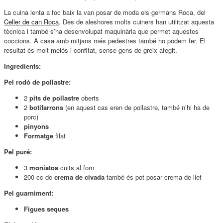
La cuina lenta a foc baix la van posar de moda els germans Roca, del
Celler de can Roca
. Des de aleshores molts cuiners han utilitzat aquesta
tècnica i també s’ha desenvolupat maquinària que permet aquestes
coccions. A casa amb mitjans més pedestres també ho podem fer. El
resultat és molt melós i confitat, sense gens de greix afegit.
Ingredients:
Pel rodó de pollastre:
2
pits de pollastre
oberts
2
botifarrons
(en aquest cas eren de pollastre, també n’hi ha de
porc)
pinyons
Formatge
filat
Pel puré:
3
moniatos
cuits al forn
200 cc de
crema de civada
també és pot posar crema de llet
Pel guarniment:
Figues seques