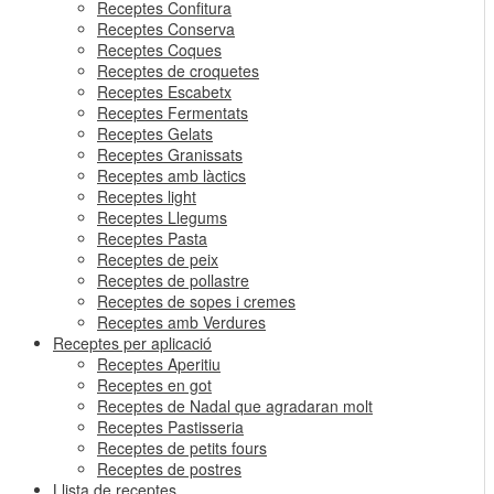
Receptes Confitura
Receptes Conserva
Receptes Coques
Receptes de croquetes
Receptes Escabetx
Receptes Fermentats
Receptes Gelats
Receptes Granissats
Receptes amb làctics
Receptes light
Receptes Llegums
Receptes Pasta
Receptes de peix
Receptes de pollastre
Receptes de sopes i cremes
Receptes amb Verdures
Receptes per aplicació
Receptes Aperitiu
Receptes en got
Receptes de Nadal que agradaran molt
Receptes Pastisseria
Receptes de petits fours
Receptes de postres
Llista de receptes