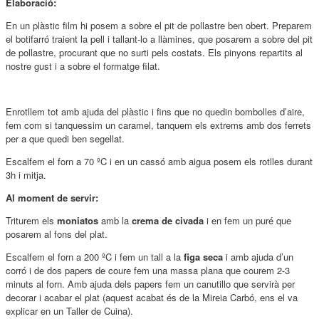
Elaboració:
En un plàstic film hi posem a sobre el pit de pollastre ben obert. Preparem
el botifarró traient la pell i tallant-lo a llàmines, que posarem a sobre del pit
de pollastre, procurant que no surti pels costats. Els pinyons repartits al
nostre gust i a sobre el formatge filat.
Enrotllem tot amb ajuda del plàstic i fins que no quedin bombolles d’aire,
fem com si tanquessim un caramel, tanquem els extrems amb dos ferrets
per a que quedi ben segellat.
Escalfem el forn a 70 ºC i en un cassó amb aigua posem els rotlles durant
3h i mitja.
Al moment de servir:
Triturem els
moniatos
amb la
crema de civada
i en fem un puré que
posarem al fons del plat.
Escalfem el forn a 200 ºC i fem un tall a la
figa seca
i amb ajuda d’un
corró i de dos papers de coure fem una massa plana que courem 2-3
minuts al forn. Amb ajuda dels papers fem un canutillo que servirà per
decorar i acabar el plat (aquest acabat és de la Mireia Carbó, ens el va
explicar en un Taller de Cuina).