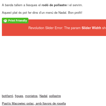
A banda tallem a llesques el
rodó de pollastre
i el servim.
Aquest plat és pot fer dins d’un menú de Nadal. Bon profit!
Revolution Slider Error: The param
Slider Width
sh
botifarró
,
figues
,
moniatos
,
Nadal
,
pollastre
Pastís Macowiec polac, amb llavors de rosella