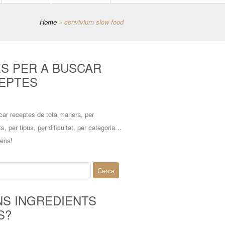
Home
»
convivium slow food
ES PER A BUSCAR
EPTES
car receptes de tota manera, per
ts, per tipus, per dificultat, per categoria…
mena!
NS INGREDIENTS
S?