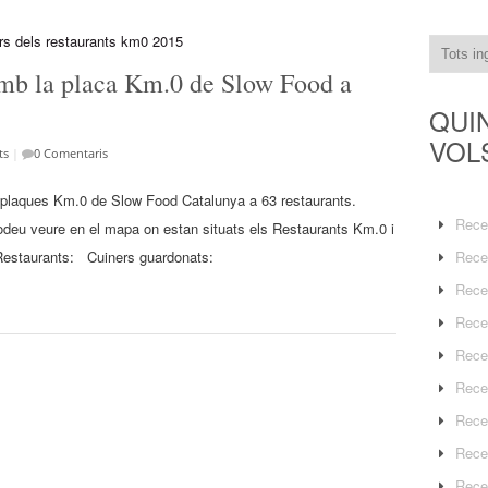
amb la placa Km.0 de Slow Food a
QUI
VOL
ts
|
0 Comentaris
es plaques Km.0 de Slow Food Catalunya a 63 restaurants.
Rece
 Podeu veure en el mapa on estan situats els Restaurants Km.0 i
e Restaurants: Cuiners guardonats:
Rece
Rece
Rece
Rece
Rece
Rece
Rece
Rece