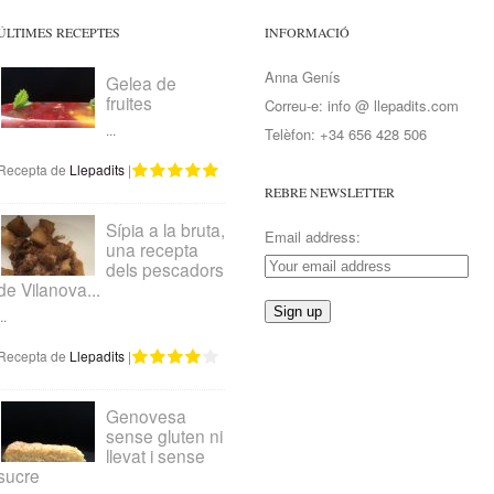
ÚLTIMES RECEPTES
INFORMACIÓ
Anna Genís
Gelea de
fruites
Correu-e: info @ llepadits.com
...
Telèfon: +34 656 428 506
Recepta de
Llepadits
|
REBRE NEWSLETTER
Sípia a la bruta,
Email address:
una recepta
dels pescadors
de Vilanova...
..
Recepta de
Llepadits
|
Genovesa
sense gluten ni
llevat i sense
sucre