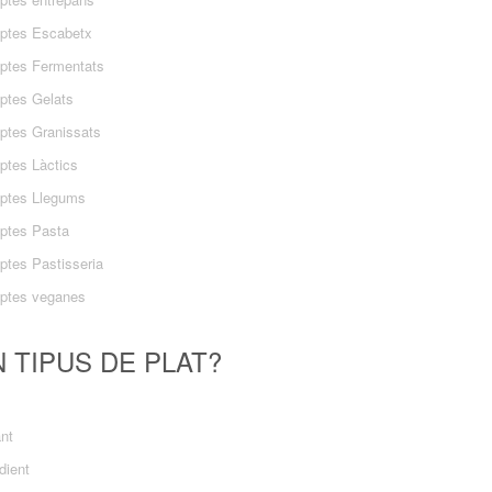
ptes Escabetx
ptes Fermentats
ptes Gelats
ptes Granissats
ptes Làctics
ptes Llegums
ptes Pasta
ptes Pastisseria
ptes veganes
 TIPUS DE PLAT?
ant
dient