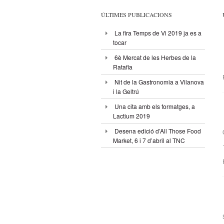
ÚLTIMES PUBLICACIONS
La fira Temps de Vi 2019 ja es a
tocar
6è Mercat de les Herbes de la
Ratafia
Nit de la Gastronomia a Vilanova
i la Geltrú
Una cita amb els formatges, a
Lactium 2019
Desena edició d’All Those Food
Market, 6 i 7 d’abril al TNC
.