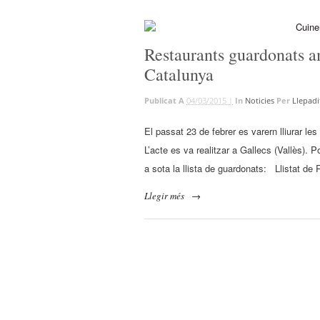
Restaurants guardonats 
Catalunya
Publicat A
04/03/2015 |
In
Noticies
Per
Llepadi
El passat 23 de febrer es varern lliurar l
L’acte es va realitzar a Gallecs (Vallès).
a sota la llista de guardonats: Llistat d
Llegir més
→