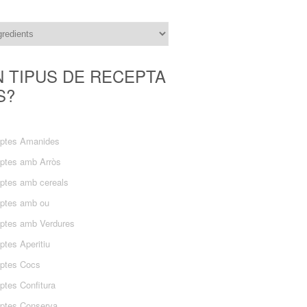
N TIPUS DE RECEPTA
S?
ptes Amanides
ptes amb Arròs
ptes amb cereals
ptes amb ou
ptes amb Verdures
ptes Aperitiu
ptes Cocs
ptes Confitura
ptes Conserva