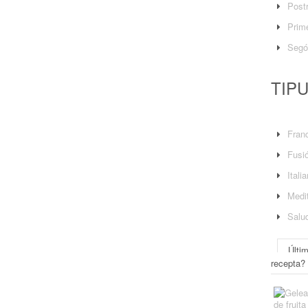
Post
Prime
Segó
TIP
Fran
Fusi
Itali
Medit
Salu
Últi
recepta?