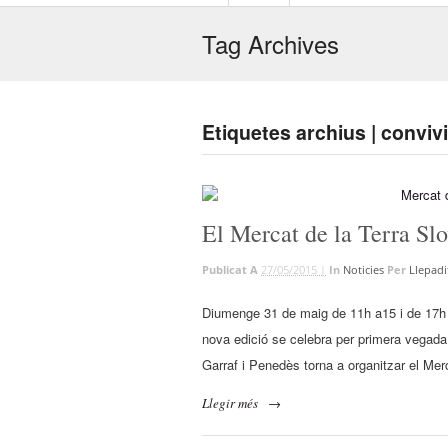
Tag Archives
Etiquetes archius | convi
El Mercat de la Terra Sl
Publicat A
27/05/2015 |
In
Noticies
Per
Llepadi
Diumenge 31 de maig de 11h a15 i de 17h a 
nova edició se celebra per primera vegada
Garraf i Penedès torna a organitzar el Mer
Llegir més
→