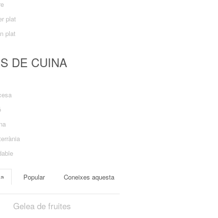
re
r plat
n plat
US DE CUINA
cesa
ó
ana
errània
dable
ma
Popular
Coneixes aquesta
Gelea de fruites