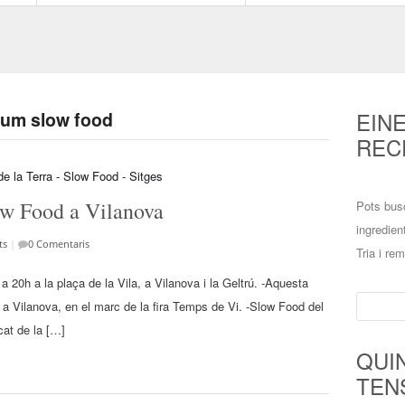
EIN
vium slow food
REC
ow Food a Vilanova
Pots bus
ingredien
ts
|
0 Comentaris
Tria i re
20h a la plaça de la Vila, a Vilanova i la Geltrú. -Aquesta
Cerca:
 a Vilanova, en el marc de la fira Temps de Vi. -Slow Food del
cat de la […]
QUI
TEN