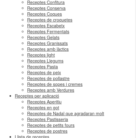
Receptes Confitura
Receptes Conserva
Receptes Coques
Receptes de croquetes
Receptes Escabetx
Receptes Fermentats
Receptes Gelats
Receptes Granissats
Receptes amb làctics
Receptes light
Receptes Llegums
Receptes Pasta
Receptes de peix
Receptes de pollastre
Receptes de sopes i cremes
Receptes amb Verdures
Receptes per aplicació
Receptes Aperitiu
Receptes en got
Receptes de Nadal que agradaran molt
Receptes Pastisseria
Receptes de petits fours
Receptes de postres
Llista de receptes