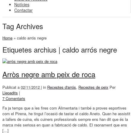
Notícies
Contactar
Tag Archives
Home
»
caldo arrós negre
Etiquetes archius | caldo arrós negre
Arròs negre amb peix de roca
Publicat a
02/11/2012 |
in
Receptes d'arrós
,
Receptes de peix
Per
Llepadits
|
7 Comentaris
Fa ja temps que a les fires com Alimentaria i també a proves esportives
com el Pirena, he tingut l’ocasió de tastar el caldo Aneto. Quan he assistit
a tallers de cuina, els cuiners professionals sempre ens han dit que és la
marca més seriosa en quan a fabricació de caldo. El raonament que ens
[…]