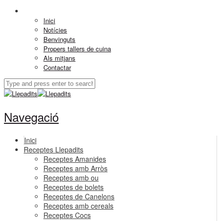
Inici
Notícies
Benvinguts
Propers tallers de cuina
Als mitjans
Contactar
Navegació
Inici
Receptes Llepadits
Receptes Amanides
Receptes amb Arròs
Receptes amb ou
Receptes de bolets
Receptes de Canelons
Receptes amb cereals
Receptes Cocs