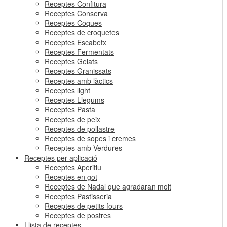
Receptes Confitura
Receptes Conserva
Receptes Coques
Receptes de croquetes
Receptes Escabetx
Receptes Fermentats
Receptes Gelats
Receptes Granissats
Receptes amb làctics
Receptes light
Receptes Llegums
Receptes Pasta
Receptes de peix
Receptes de pollastre
Receptes de sopes i cremes
Receptes amb Verdures
Receptes per aplicació
Receptes Aperitiu
Receptes en got
Receptes de Nadal que agradaran molt
Receptes Pastisseria
Receptes de petits fours
Receptes de postres
Llista de receptes