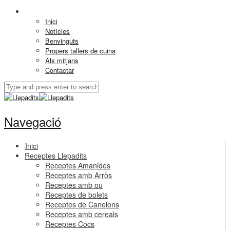
Inici
Notícies
Benvinguts
Propers tallers de cuina
Als mitjans
Contactar
Navegació
Inici
Receptes Llepadits
Receptes Amanides
Receptes amb Arròs
Receptes amb ou
Receptes de bolets
Receptes de Canelons
Receptes amb cereals
Receptes Cocs