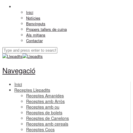
Inici
Notícies
Benvinguts
Propers tallers de cuina
Als mitjans
Contactar
Navegació
Inici
Receptes Llepadits
Receptes Amanides
Receptes amb Arròs
Receptes amb ou
Receptes de bolets
Receptes de Canelons
Receptes amb cereals
Receptes Cocs