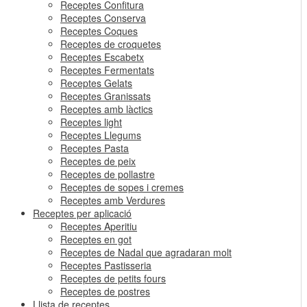
Receptes Confitura
Receptes Conserva
Receptes Coques
Receptes de croquetes
Receptes Escabetx
Receptes Fermentats
Receptes Gelats
Receptes Granissats
Receptes amb làctics
Receptes light
Receptes Llegums
Receptes Pasta
Receptes de peix
Receptes de pollastre
Receptes de sopes i cremes
Receptes amb Verdures
Receptes per aplicació
Receptes Aperitiu
Receptes en got
Receptes de Nadal que agradaran molt
Receptes Pastisseria
Receptes de petits fours
Receptes de postres
Llista de receptes