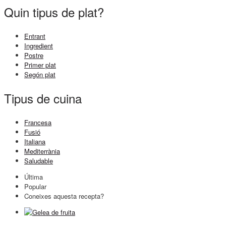
Quin tipus de plat?
Entrant
Ingredient
Postre
Primer plat
Segón plat
Tipus de cuina
Francesa
Fusió
Italiana
Mediterrània
Saludable
Última
Popular
Coneixes aquesta recepta?