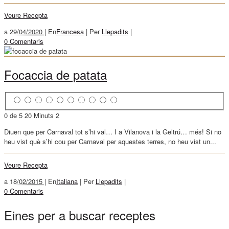
Veure Recepta
a
29/04/2020 |
En
Francesa
|
Per
Llepadits
|
0 Comentaris
Focaccia de patata
0 de 5
20 Minuts
2
Diuen que per Carnaval tot s’hi val… I a Vilanova i la Geltrú… més! Si no
heu vist què s’hi cou per Carnaval per aquestes terres, no heu vist un...
Veure Recepta
a
18/02/2015 |
En
Italiana
|
Per
Llepadits
|
0 Comentaris
Eines per a buscar receptes