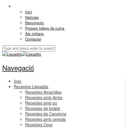
Inici
Notícies
Benvinguts
Propers tallers de cuina
Als mitjans
Contactar
Navegació
Inici
Receptes Llepadits
Receptes Amanides
Receptes amb Arròs
Receptes amb ou
Receptes de bolets
Receptes de Canelons
Receptes amb cereals
Receptes Cocs