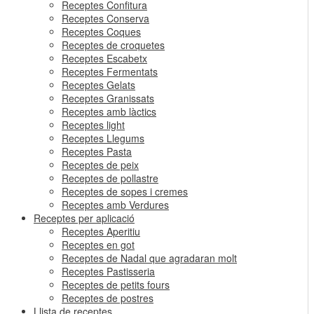
Receptes Confitura
Receptes Conserva
Receptes Coques
Receptes de croquetes
Receptes Escabetx
Receptes Fermentats
Receptes Gelats
Receptes Granissats
Receptes amb làctics
Receptes light
Receptes Llegums
Receptes Pasta
Receptes de peix
Receptes de pollastre
Receptes de sopes i cremes
Receptes amb Verdures
Receptes per aplicació
Receptes Aperitiu
Receptes en got
Receptes de Nadal que agradaran molt
Receptes Pastisseria
Receptes de petits fours
Receptes de postres
Llista de receptes