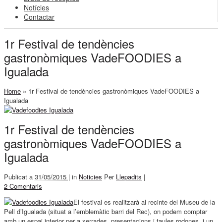
Notícies
Contactar
1r Festival de tendències
gastronòmiques VadeFOODIES a
Igualada
Home
»
1r Festival de tendències gastronòmiques VadeFOODIES a
Igualada
1r Festival de tendències
gastronòmiques VadeFOODIES a
Igualada
Publicat a
31/05/2015 |
in
Noticies
Per
Llepadits
|
2 Comentaris
El festival es realitzarà al recinte del Museu de la
Pell d’Igualada (situat a l’emblemàtic barri del Rec), on podem comptar
amb un espai interior per a xerrades, presentacions i taules rodones, i un