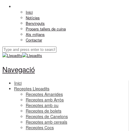
Inici
Notícies
Benvinguts
Propers tallers de cuina
Als mitjans
Contactar
Navegació
Inici
Receptes Llepadits
Receptes Amanides
Receptes amb Arròs
Receptes amb ou
Receptes de bolets
Receptes de Canelons
Receptes amb cereals
Receptes Cocs