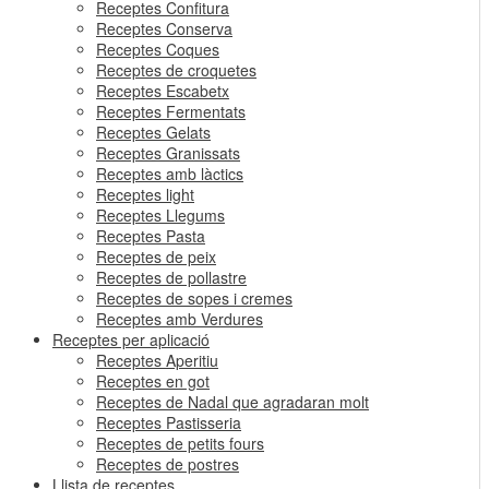
Receptes Confitura
Receptes Conserva
Receptes Coques
Receptes de croquetes
Receptes Escabetx
Receptes Fermentats
Receptes Gelats
Receptes Granissats
Receptes amb làctics
Receptes light
Receptes Llegums
Receptes Pasta
Receptes de peix
Receptes de pollastre
Receptes de sopes i cremes
Receptes amb Verdures
Receptes per aplicació
Receptes Aperitiu
Receptes en got
Receptes de Nadal que agradaran molt
Receptes Pastisseria
Receptes de petits fours
Receptes de postres
Llista de receptes