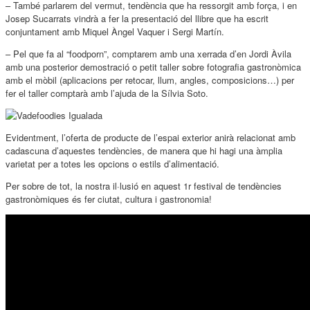
– També parlarem del vermut, tendència que ha ressorgit amb força, i en
Josep Sucarrats vindrà a fer la presentació del llibre que ha escrit
conjuntament amb Miquel Àngel Vaquer i Sergi Martín.
– Pel que fa al “foodporn”, comptarem amb una xerrada d’en Jordi Àvila
amb una posterior demostració o petit taller sobre fotografia gastronòmica
amb el mòbil (aplicacions per retocar, llum, angles, composicions…) per
fer el taller comptarà amb l’ajuda de la Sílvia Soto.
Evidentment, l’oferta de producte de l’espai exterior anirà relacionat amb
cadascuna d’aquestes tendències, de manera que hi hagi una àmplia
varietat per a totes les opcions o estils d’alimentació.
Per sobre de tot, la nostra il·lusió en aquest 1r festival de tendències
gastronòmiques és fer ciutat, cultura i gastronomia!