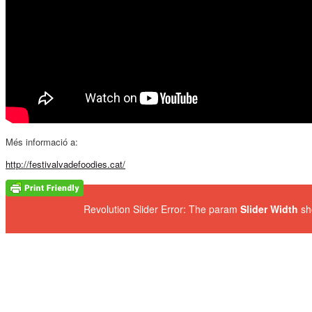
Més informació a:
http://festivalvadefoodies.cat/
Revolution Slider Error: The param
Slider Width
sh