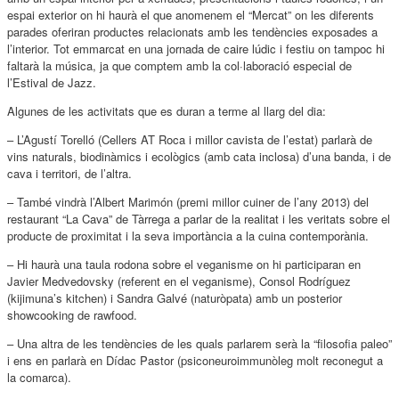
espai exterior on hi haurà el que anomenem el “Mercat” on les diferents
parades oferiran productes relacionats amb les tendències exposades a
l’interior. Tot emmarcat en una jornada de caire lúdic i festiu on tampoc hi
faltarà la música, ja que comptem amb la col·laboració especial de
l’Estival de Jazz.
Algunes de les activitats que es duran a terme al llarg del dia:
– L’Agustí Torelló (Cellers AT Roca i millor cavista de l’estat) parlarà de
vins naturals, biodinàmics i ecològics (amb cata inclosa) d’una banda, i de
cava i territori, de l’altra.
– També vindrà l’Albert Marimón (premi millor cuiner de l’any 2013) del
restaurant “La Cava” de Tàrrega a parlar de la realitat i les veritats sobre el
producte de proximitat i la seva importància a la cuina contemporània.
– Hi haurà una taula rodona sobre el veganisme on hi participaran en
Javier Medvedovsky (referent en el veganisme), Consol Rodríguez
(kijimuna’s kitchen) i Sandra Galvé (naturòpata) amb un posterior
showcooking de rawfood.
– Una altra de les tendències de les quals parlarem serà la “filosofia paleo”
i ens en parlarà en Dídac Pastor (psiconeuroimmunòleg molt reconegut a
la comarca).