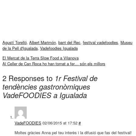
Agustí Torelló
,
Albert Marimón
,
barri del Rec
,
festival vadefoodies
,
Museu
de la Pell d'Igualada
,
Vadefoodies Igualada
El Mercat de la Terra Slow Food a Vilanova
Al Celler de Can Roca ho han tornat a fer… són els millors
2 Responses to
1r Festival de
tendències gastronòmiques
VadeFOODIES a Igualada
VadeFOODIES
02/06/2015 at 17:52
#
Moltes gràcies Anna pel teu interès i la difusió que fas del festival!