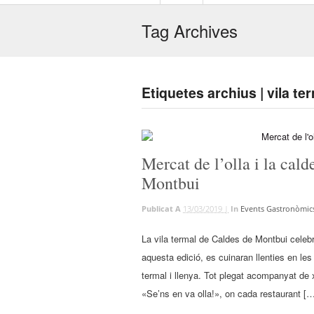
Tag Archives
Etiquetes archius | vila te
Mercat de l’olla i la cal
Montbui
Publicat A
13/03/2019 |
In
Events Gastronòmic
La vila termal de Caldes de Montbui celebr
aquesta edició, es cuinaran llenties en le
termal i llenya. Tot plegat acompanyat de
«Se’ns en va olla!», on cada restaurant [