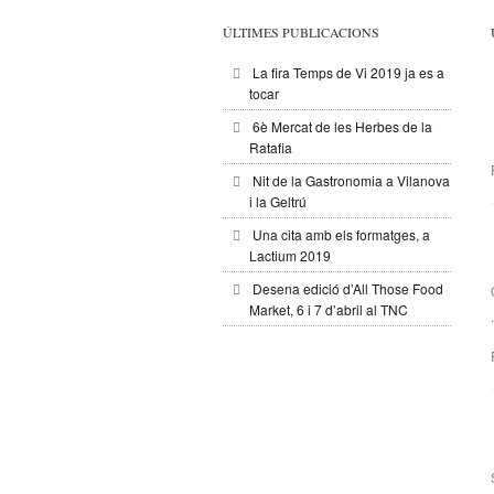
ÚLTIMES PUBLICACIONS
La fira Temps de Vi 2019 ja es a
tocar
6è Mercat de les Herbes de la
Ratafia
Nit de la Gastronomia a Vilanova
i la Geltrú
Una cita amb els formatges, a
Lactium 2019
Desena edició d’All Those Food
Market, 6 i 7 d’abril al TNC
.