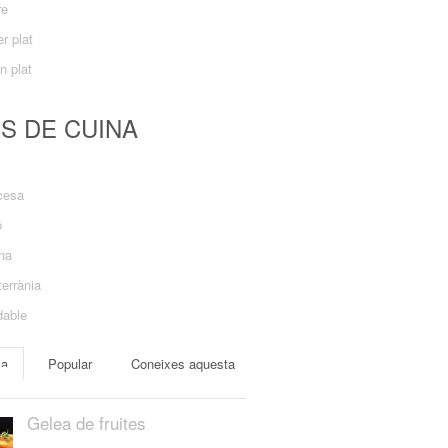
re
r plat
n plat
US DE CUINA
cesa
ó
ana
errània
dable
ma
Popular
Coneixes aquesta
Gelea de fruites