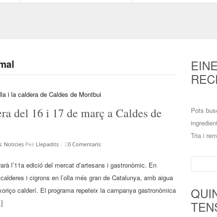
EIN
rmal
REC
dera del 16 i 17 de març a Caldes de
Pots bus
ingredien
Tria i re
s
,
Noticies
Per
Llepadits
|
0 Comentaris
Cerca:
arà l’11a edició del mercat d’artesans i gastronòmic. En
s calderes i cigrons en l’olla més gran de Catalunya, amb aigua
QUI
 xoriço calderí. El programa repeteix la campanya gastronòmica
…]
TEN