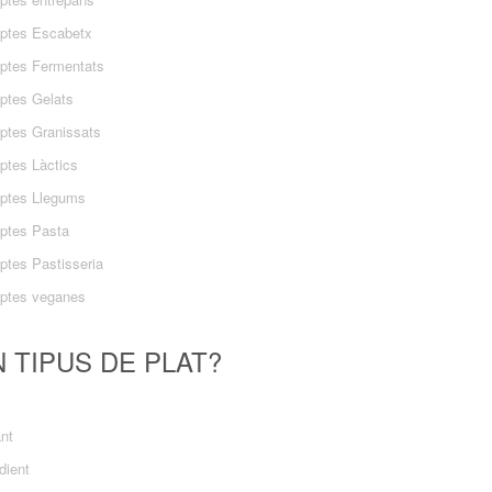
ptes Escabetx
ptes Fermentats
ptes Gelats
ptes Granissats
ptes Làctics
ptes Llegums
ptes Pasta
ptes Pastisseria
ptes veganes
 TIPUS DE PLAT?
ant
dient