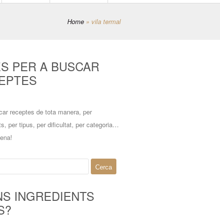
Home
»
vila termal
ES PER A BUSCAR
EPTES
car receptes de tota manera, per
ts, per tipus, per dificultat, per categoria…
mena!
NS INGREDIENTS
S?