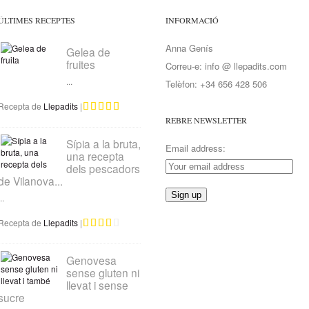
ÚLTIMES RECEPTES
INFORMACIÓ
Anna Genís
Gelea de
fruites
Correu-e: info @ llepadits.com
...
Telèfon: +34 656 428 506
Recepta de
Llepadits
|
REBRE NEWSLETTER
Sípia a la bruta,
Email address:
una recepta
dels pescadors
de Vilanova...
..
Recepta de
Llepadits
|
Genovesa
sense gluten ni
llevat i sense
sucre