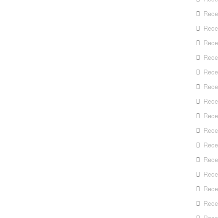
Rece
Rece
Rece
Recep
Rece
Rece
Rece
Recep
Rece
Rece
Rece
Rece
Rece
Rece
Rece