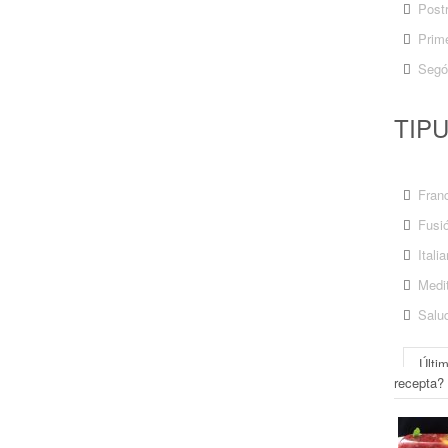
Post
Prime
Segó
TIP
Fran
Fusi
Itali
Medit
Salu
Últi
recepta?