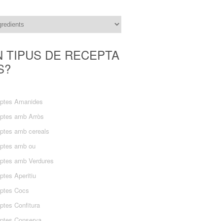
N TIPUS DE RECEPTA
S?
ptes Amanides
ptes amb Arròs
ptes amb cereals
ptes amb ou
ptes amb Verdures
ptes Aperitiu
ptes Cocs
ptes Confitura
ptes Conserva