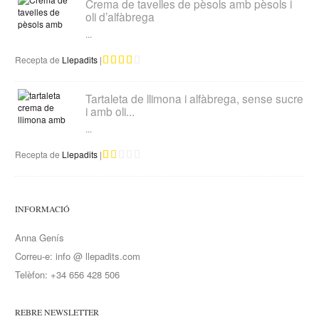
Crema de tavelles de pèsols amb pèsols i
oli d’alfàbrega
...
Recepta de
Llepadits
|
Tartaleta de llimona i alfàbrega, sense sucre
i amb oli...
...
Recepta de
Llepadits
|
INFORMACIÓ
Anna Genís
Correu-e: info @ llepadits.com
Telèfon: +34 656 428 506
REBRE NEWSLETTER