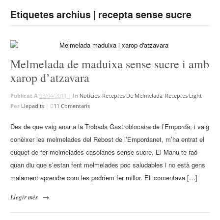
Etiquetes archius | recepta sense sucre
Melmelada de maduixa sense sucre i amb
xarop d’atzavara
Publicat A
03/04/2011 |
In
Noticies
,
Receptes De Melmelada
,
Receptes Light
Per
Llepadits
|
11 Comentaris
Des de que vaig anar a la Trobada Gastroblocaire de l’Empordà, i vaig
conèixer les melmelades del Rebost de l’Empordanet, m’ha entrat el
cuquet de fer melmelades casolanes sense sucre. El Manu te raó
quan diu que s’estan fent melmelades poc saludables i no està gens
malament aprendre com les podríem fer millor. Ell comentava […]
Llegir més
→