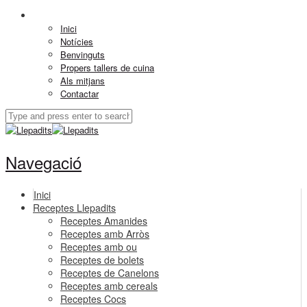
Inici
Notícies
Benvinguts
Propers tallers de cuina
Als mitjans
Contactar
Navegació
Inici
Receptes Llepadits
Receptes Amanides
Receptes amb Arròs
Receptes amb ou
Receptes de bolets
Receptes de Canelons
Receptes amb cereals
Receptes Cocs