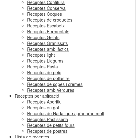
Receptes Confitura
Receptes Conserva
Receptes Coques
Receptes de croquetes
Receptes Escabetx
Receptes Fermentats
Receptes Gelats
Receptes Granissats
Receptes amb làctics
Receptes light
Receptes Llegums
Receptes Pasta
Receptes de peix
Receptes de pollastre
Receptes de sopes i cremes
Receptes amb Verdures
Receptes per aplicació
Receptes Aperitiu
Receptes en got
Receptes de Nadal que agradaran molt
Receptes Pastisseria
Receptes de petits fours
Receptes de postres
Llista de receptes