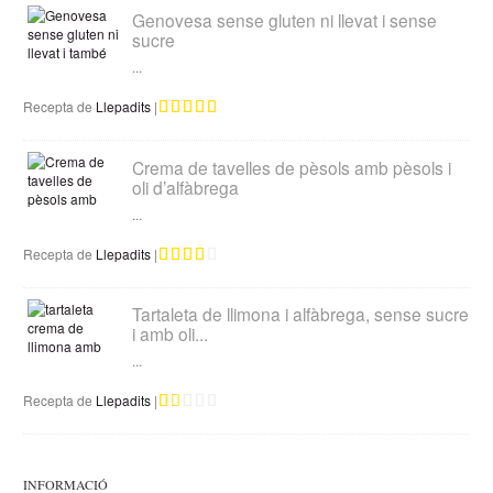
Genovesa sense gluten ni llevat i sense
sucre
...
Recepta de
Llepadits
|
Crema de tavelles de pèsols amb pèsols i
oli d’alfàbrega
...
Recepta de
Llepadits
|
Tartaleta de llimona i alfàbrega, sense sucre
i amb oli...
...
Recepta de
Llepadits
|
INFORMACIÓ