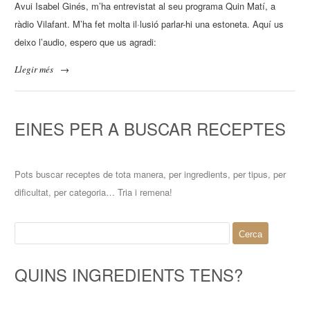
Avui Isabel Ginés, m’ha entrevistat al seu programa Quin Matí, a
ràdio Vilafant. M’ha fet molta il·lusió parlar-hi una estoneta. Aquí us
deixo l’audio, espero que us agradi:
Llegir més
→
EINES PER A BUSCAR RECEPTES
Pots buscar receptes de tota manera, per ingredients, per tipus, per
dificultat, per categoria… Tria i remena!
Cerca:
QUINS INGREDIENTS TENS?