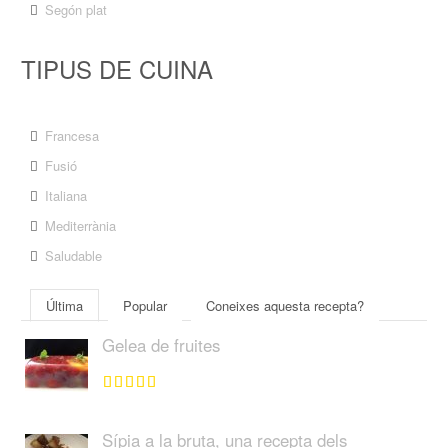
Segón plat
TIPUS DE CUINA
Francesa
Fusió
Italiana
Mediterrània
Saludable
Última
Popular
Coneixes aquesta recepta?
Gelea de fruites
Sípia a la bruta, una recepta dels