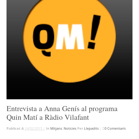
Entrevista a Anna Genís al programa
Quin Matí a Ràdio Vilafant
Publicat A
24/02/2015 |
In
Mitjans
,
Noticies
Per
Llepadits
|
0 Comentaris