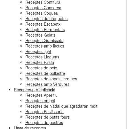
Receptes Confitura
Receptes Conserva
Receptes Coques
Receptes de croquetes
Receptes Escabetx
Receptes Fermentats
Receptes Gelats
Receptes Granissats
Receptes amb làctics
Receptes light
Receptes Llegums
Receptes Pasta
Receptes de peix
Receptes de pollastre
Receptes de sopes i cremes
Receptes amb Verdures
Receptes per aplicació
Receptes Aperitiu
Receptes en got
Receptes de Nadal que agradaran molt
Receptes Pastisseria
Receptes de petits fours
Receptes de postres
Llista de receptes