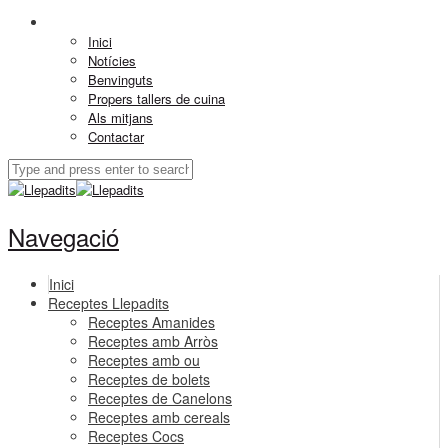
Inici
Notícies
Benvinguts
Propers tallers de cuina
Als mitjans
Contactar
Navegació
Inici
Receptes Llepadits
Receptes Amanides
Receptes amb Arròs
Receptes amb ou
Receptes de bolets
Receptes de Canelons
Receptes amb cereals
Receptes Cocs