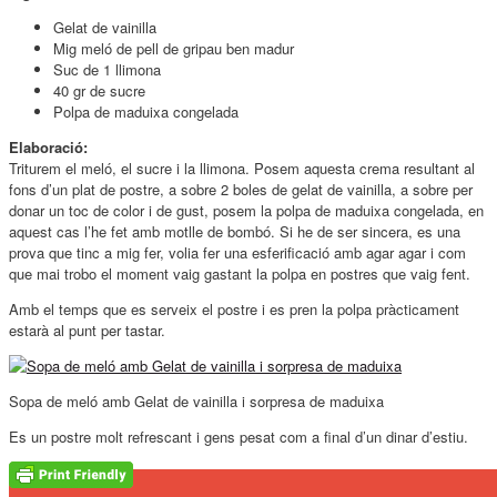
Gelat de vainilla
Mig meló de pell de gripau ben madur
Suc de 1 llimona
40 gr de sucre
Polpa de maduixa congelada
Elaboració:
Triturem el meló, el sucre i la llimona. Posem aquesta crema resultant al
fons d’un plat de postre, a sobre 2 boles de gelat de vainilla, a sobre per
donar un toc de color i de gust, posem la polpa de maduixa congelada, en
aquest cas l’he fet amb motlle de bombó. Si he de ser sincera, es una
prova que tinc a mig fer, volia fer una esferificació amb agar agar i com
que mai trobo el moment vaig gastant la polpa en postres que vaig fent.
Amb el temps que es serveix el postre i es pren la polpa pràcticament
estarà al punt per tastar.
Sopa de meló amb Gelat de vainilla i sorpresa de maduixa
Es un postre molt refrescant i gens pesat com a final d’un dinar d’estiu.