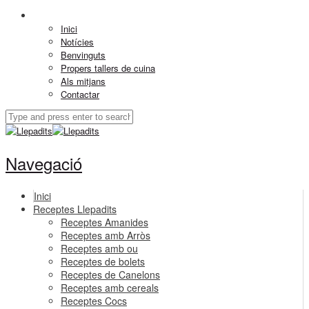
Inici
Notícies
Benvinguts
Propers tallers de cuina
Als mitjans
Contactar
Navegació
Inici
Receptes Llepadits
Receptes Amanides
Receptes amb Arròs
Receptes amb ou
Receptes de bolets
Receptes de Canelons
Receptes amb cereals
Receptes Cocs