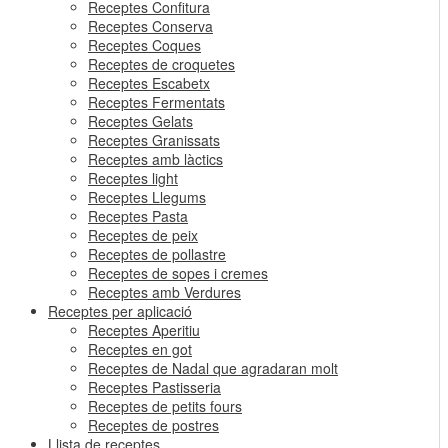
Receptes Confitura
Receptes Conserva
Receptes Coques
Receptes de croquetes
Receptes Escabetx
Receptes Fermentats
Receptes Gelats
Receptes Granissats
Receptes amb làctics
Receptes light
Receptes Llegums
Receptes Pasta
Receptes de peix
Receptes de pollastre
Receptes de sopes i cremes
Receptes amb Verdures
Receptes per aplicació
Receptes Aperitiu
Receptes en got
Receptes de Nadal que agradaran molt
Receptes Pastisseria
Receptes de petits fours
Receptes de postres
Llista de receptes