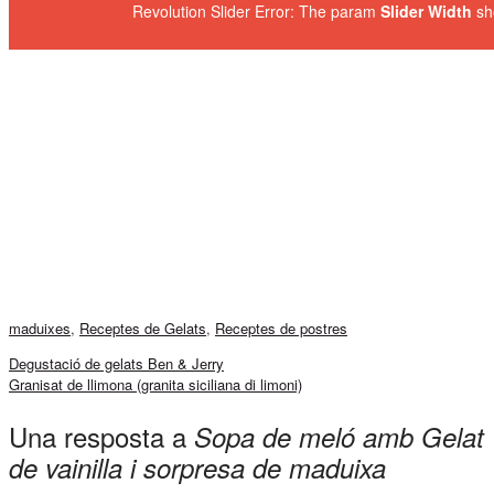
Revolution Slider Error: The param
Slider Width
sh
maduixes
,
Receptes de Gelats
,
Receptes de postres
Degustació de gelats Ben & Jerry
Granisat de llimona (granita siciliana di limoni)
Una resposta a
Sopa de meló amb Gelat
de vainilla i sorpresa de maduixa