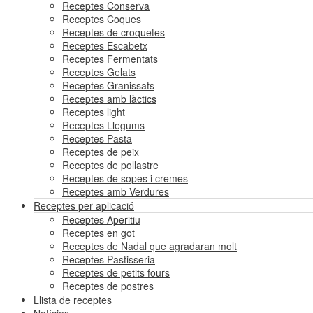
Receptes Conserva
Receptes Coques
Receptes de croquetes
Receptes Escabetx
Receptes Fermentats
Receptes Gelats
Receptes Granissats
Receptes amb làctics
Receptes light
Receptes Llegums
Receptes Pasta
Receptes de peix
Receptes de pollastre
Receptes de sopes i cremes
Receptes amb Verdures
Receptes per aplicació
Receptes Aperitiu
Receptes en got
Receptes de Nadal que agradaran molt
Receptes Pastisseria
Receptes de petits fours
Receptes de postres
Llista de receptes