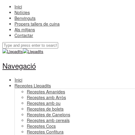
Inici
Notícies
Benvinguts
Propers tallers de cuina
Als mitjans
Contactar
Navegació
Inici
Receptes Llepadits
Receptes Amanides
Receptes amb Arròs
Receptes amb ou
Receptes de bolets
Receptes de Canelons
Receptes amb cereals
Receptes Cocs
Receptes Confitura