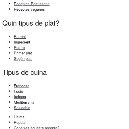
Receptes Pastisseria
Receptes veganes
Quin tipus de plat?
Entrant
Ingredient
Postre
Primer plat
Segón plat
Tipus de cuina
Francesa
Fusió
Italiana
Mediterrània
Saludable
Última
Popular
Coneixes aquesta recepta?