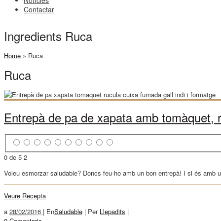
Notícies
Contactar
Ingredients Ruca
Home
»
Ruca
Ruca
Entrepà de pa de xapata amb tomàquet, ru
0 de 5
2
Voleu esmorzar saludable? Doncs feu-ho amb un bon entrepà! I si és amb un 
Veure Recepta
a
28/02/2016 |
En
Saludable
|
Per
Llepadits
|
0 Comentaris