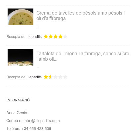
Crema de tavelles de pèsols amb pèsols i
oli d’alfàbrega
...
Recepta de
Llepadits
|
Tartaleta de llimona i alfàbrega, sense sucre
i amb oli...
...
Recepta de
Llepadits
|
INFORMACIÓ
Anna Genís
Correu-e: info @ llepadits.com
Telèfon: +34 656 428 506