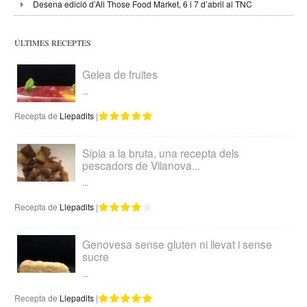
Desena edició d’All Those Food Market, 6 i 7 d’abril al TNC
ÚLTIMES RECEPTES
Gelea de fruites
...
Recepta de
Llepadits
|
Sípia a la bruta, una recepta dels
pescadors de Vilanova...
...
Recepta de
Llepadits
|
Genovesa sense gluten ni llevat i sense
sucre
...
Recepta de
Llepadits
|