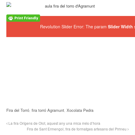
Revolution Slider Error: The param
Slider Width
s
Fira del Torró
,
fira torró Agramunt
,
Xocolata Pedra
La fira Orígens de Olot, aquest any una mica més d’hora
Fira de Sant Ermengol, fira de formatges artesans del Pirineu