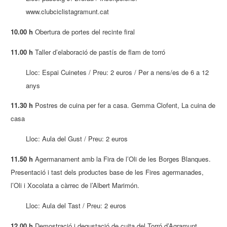
www.clubciclistagramunt.cat
10.00 h
Obertura de portes del recinte firal
11.00 h
Taller d’elaboració de pastís de flam de torró
Lloc: Espai Cuinetes / Preu: 2 euros / Per a nens/es de 6 a 12
anys
11.30 h
Postres de cuina per fer a casa. Gemma Clofent, La cuina de
casa
Lloc: Aula del Gust / Preu: 2 euros
11.50 h
Agermanament amb la Fira de l’Oli de les Borges Blanques.
Presentació i tast dels productes base de les Fires agermanades,
l’Oli i Xocolata a càrrec de l’Albert Marimón.
Lloc: Aula del Tast / Preu: 2 euros
12.00 h
Demostració i degustació de cuita del Torró d’Agramunt