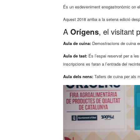
És un esdeveniment enogastronòmic on els 
Aquest 2018 arriba a la setena edició despr
A
, el visitant 
Orígens
Aula de cuina:
Demostracions de cuina en d
Aula de tast:
És l’espai reservat per a les 
inscripcions es faran a l’entrada del recint
Aula dels nens:
Tallers de cuina per als m