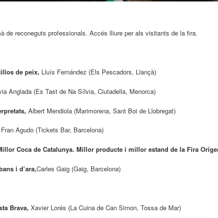
de reconeguts professionals. Accés lliure per als visitants de la fira.
tillos de peix,
Lluís Fernández (Els Pescadors, Llançà)
via Anglada (Es Tast de Na Sílvia, Ciutadella, Menorca)
erpretats,
Albert Mendiola (Marimorena, Sant Boi de Llobregat)
,
Fran Agudo (Tickets Bar, Barcelona)
illor Coca de Catalunya. Millor producte i millor estand de la Fira Oríge
bans i d’ara,
Carles Gaig (Gaig, Barcelona)
osta Brava,
Xavier Lorés (La Cuina de Can Simon, Tossa de Mar)