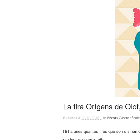
La fira Orígens de Olo
Publicat A
02/10/2018 |
In
Events Gastronòmic
Hi ha unes quantes fires que són o s’han co
productes de proximitat.