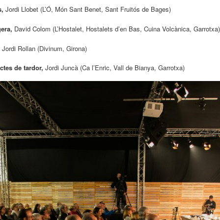
s,
Jordi Llobet (L’Ó, Món Sant Benet, Sant Fruitós de Bages)
gera,
David Colom (L’Hostalet, Hostalets d’en Bas, Cuina Volcànica, Garrotxa)
,
Jordi Rollan (Divinum, Girona)
ctes de tardor,
Jordi Juncà (Ca l’Enric, Vall de Bianya, Garrotxa)