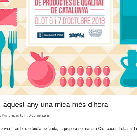
t, aquest any una mica més d’hora
s
Per
Llepadits
|
0 Comentaris
nvertit amb referència obligada, la propera setmana a Olot podeu trobar-hi la f