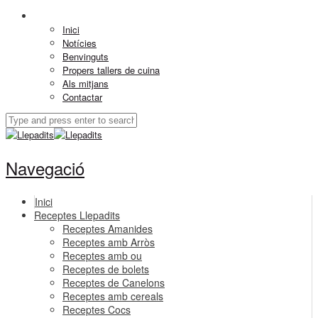
Inici
Notícies
Benvinguts
Propers tallers de cuina
Als mitjans
Contactar
Navegació
Inici
Receptes Llepadits
Receptes Amanides
Receptes amb Arròs
Receptes amb ou
Receptes de bolets
Receptes de Canelons
Receptes amb cereals
Receptes Cocs