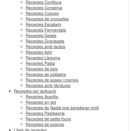
Receptes Confitura
Receptes Conserva
Receptes Coques
Receptes de croquetes
Receptes Escabetx
Receptes Fermentats
Receptes Gelats
Receptes Granissats
Receptes amb làctics
Receptes light
Receptes Llegums
Receptes Pasta
Receptes de peix
Receptes de pollastre
Receptes de sopes i cremes
Receptes amb Verdures
Receptes per aplicació
Receptes Aperitiu
Receptes en got
Receptes de Nadal que agradaran molt
Receptes Pastisseria
Receptes de petits fours
Receptes de postres
Llista de receptes