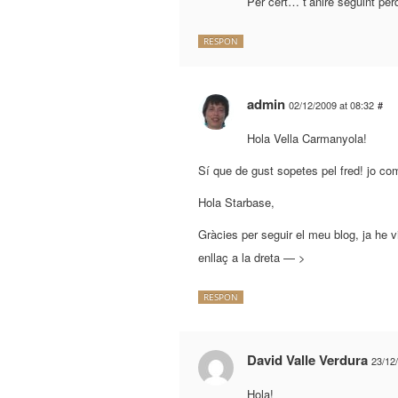
Per cert… t’anirè seguint per
RESPON
admin
02/12/2009 at 08:32
#
Hola Vella Carmanyola!
Sí que de gust sopetes pel fred! jo c
Hola Starbase,
Gràcies per seguir el meu blog, ja he vi
enllaç a la dreta — >
RESPON
David Valle Verdura
23/12
Hola!