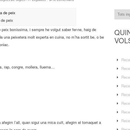
 de peix
 peix boníssima, i sempre he volgut saber fer-ne, haig de
QUI
a una peixetera molt experta en cuina, no m’ha sortit be, o be
VOL
oniac.
Rece
s, rap, congre, mollera, lluerna…
Rece
Rece
Rece
Rece
Rece
Rece
Rece
 afegim l’all, quan sigui una mica cuït, afegim el tomaquet a
Rece
 posem la carn de nyora.