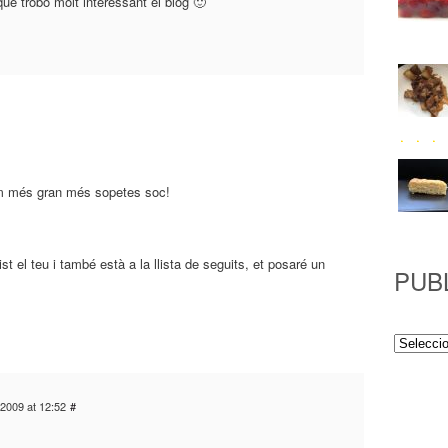
que trobo molt interessant el blog 🙂
om més gran més sopetes soc!
st el teu i també està a la llista de seguits, et posaré un
PUB
Publicac
/2009 at 12:52
#