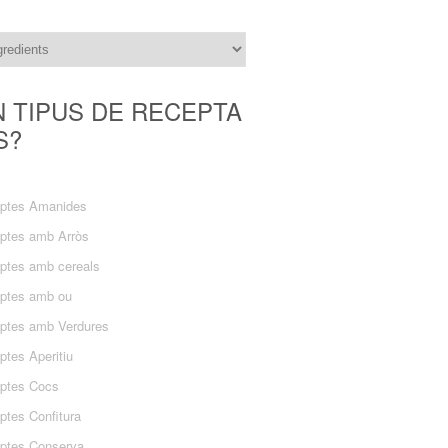
N TIPUS DE RECEPTA
S?
ptes Amanides
ptes amb Arròs
ptes amb cereals
ptes amb ou
ptes amb Verdures
ptes Aperitiu
ptes Cocs
ptes Confitura
ptes Conserva