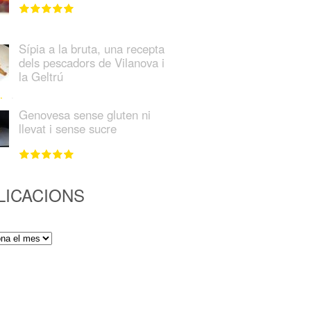
Sípia a la bruta, una recepta
dels pescadors de Vilanova i
la Geltrú
Genovesa sense gluten ni
llevat i sense sucre
LICACIONS
ions