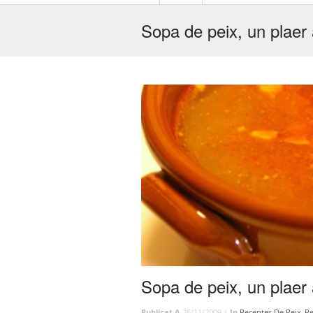
Sopa de peix, un plaer 
Sopa de peix, un plaer 
Publicat A
26/11/2009 |
In
Receptes De Peix
,
Re