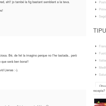
red, eh!! jo també la fig bastant semblant a la teva.
Post
Prime
es!
Segó
TIP
Fran
Fusi
ciosa. Bé, de fet la imagino perque no l’he tastada.. però
Itali
u que serà ben bona!!
Medit
vid Lienas :-).
Salu
Últi
recepta?