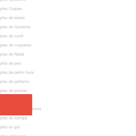
ptes Coques
ptes de bolets
ptes de Canelons
tes de conill
ptes de croquetes
ptes de Nadal
ptes de peix
tes de petits fours
ptes de pollastre
ptes de postres
ptes de quiche
ptes de sopes i cremes
ptes de xarrups
ptes en got
ptes entrepans