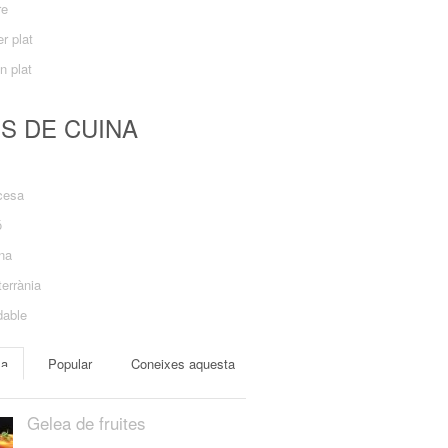
re
r plat
n plat
US DE CUINA
cesa
ó
ana
errània
dable
ma
Popular
Coneixes aquesta
Gelea de fruites