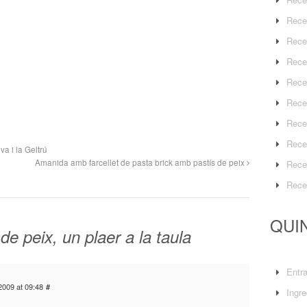
Rece
Rece
Rece
Rece
Rece
Rece
Rece
va i la Geltrú
Amanida amb farcellet de pasta brick amb pastís de peix
Rece
Rece
QUIN
de peix, un plaer a la taula
Entr
2009 at 09:48
#
Ingre