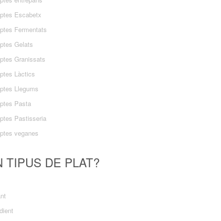
ptes Escabetx
ptes Fermentats
ptes Gelats
ptes Granissats
ptes Làctics
ptes Llegums
ptes Pasta
ptes Pastisseria
ptes veganes
 TIPUS DE PLAT?
ant
dient