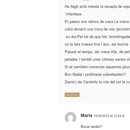
He llegit amb interés la recepta de sop
´infantesa.
Et passo uns retocs de casa.La meva m
calía donar-li una mica de cós (econòmi
´ou dur.Per tal de que fós “entretinguda
no la feia massa fina i així, els bocin
Passat el temps, als meus fills, de pet
pelades i també unes cloïses sense clos
Si et semblen correctes aquestes pinze
Bon Nadal i profitoses sobretaules!!!
David.( de Cambrils la vila del sol la 
RESPON
Marta
15/02/2012 at 12:24
#
Bona tarda!!!