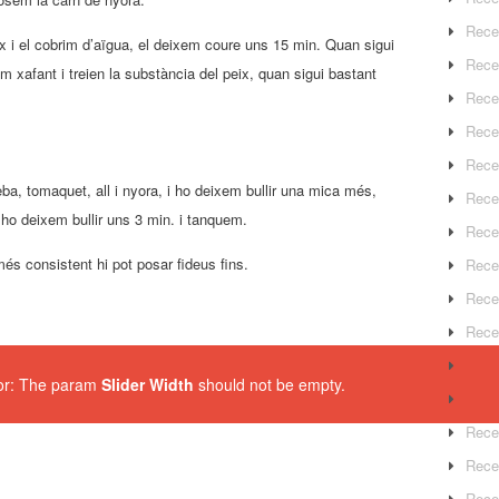
Rece
x i el cobrim d’aïgua, el deixem coure uns 15 min. Quan sigui
Rece
xafant i treien la substància del peix, quan sigui bastant
Rece
Recep
Rece
eba, tomaquet, all i nyora, i ho deixem bullir una mica més,
Rece
 ho deixem bullir uns 3 min. i tanquem.
Rece
més consistent hi pot posar fideus fins.
Recep
Rece
Rece
Rece
ror: The param
Slider Width
should not be empty.
Rece
Rece
Rece
Rece