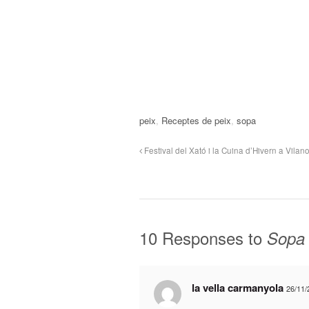
peix
,
Receptes de peix
,
sopa
Festival del Xató i la Cuina d’Hivern a Vilano
10 Responses to
Sopa 
la vella carmanyola
26/11/