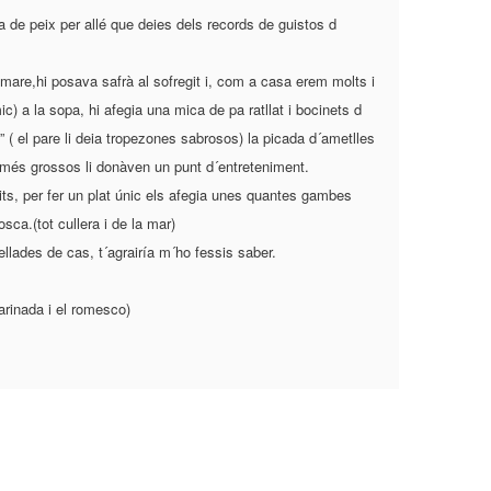
a de peix per allé que deies dels records de guistos d
are,hi posava safrà al sofregit i, com a casa erem molts i
c) a la sopa, hi afegia una mica de pa ratllat i bocinets d
” ( el pare li deia tropezones sabrosos) la picada d´ametlles
s més grossos li donàven un punt d´entreteniment.
its, per fer un plat únic els afegia unes quantes gambes
ca.(tot cullera i de la mar)
llades de cas, t´agrairía m´ho fessis saber.
marinada i el romesco)