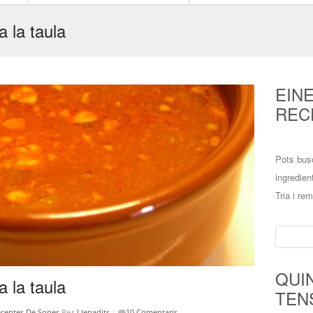
a la taula
EIN
REC
Pots bus
ingredien
Tria i re
Cerca:
QUI
a la taula
TEN
ceptes De Sopes
Per
Llepadits
|
10 Comentaris