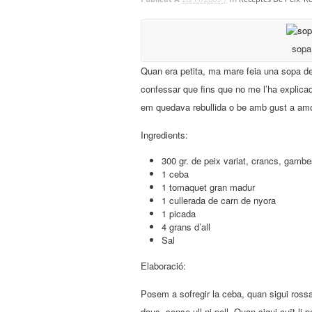
sopa
Quan era petita, ma mare feia una sopa de
confessar que fins que no me l’ha explicad
em quedava rebullida o be amb gust a am
Ingredients:
300 gr. de peix variat, crancs, gambe
1 ceba
1 tomaquet gran madur
1 cullerada de carn de nyora
1 picada
4 grans d’all
Sal
Elaboració:
Posem a sofregir la ceba, quan sigui rossa
daus, sense ull ni pell. Quan sigui cuït li