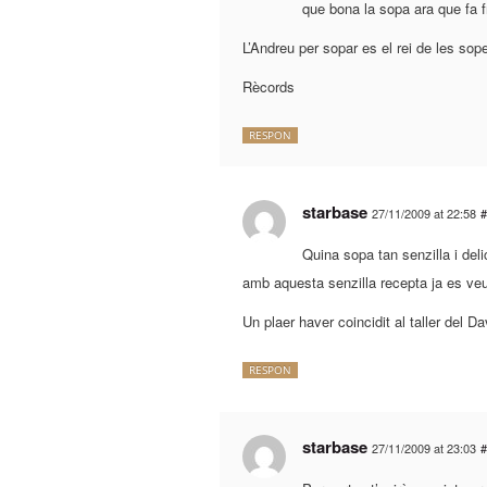
que bona la sopa ara que fa f
L’Andreu per sopar es el rei de les sop
Rècords
RESPON
starbase
27/11/2009 at 22:58
#
Quina sopa tan senzilla i deli
amb aquesta senzilla recepta ja es ve
Un plaer haver coincidit al taller del Da
RESPON
starbase
27/11/2009 at 23:03
#